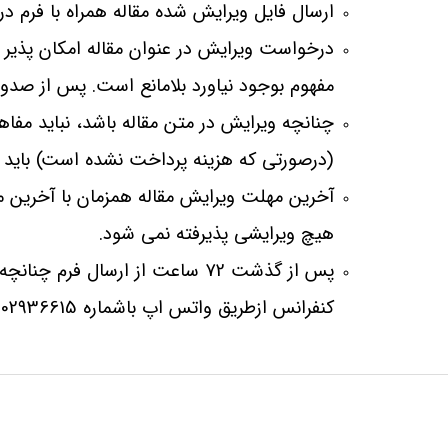
ارسال فایل ویرایش شده مقاله همراه با فرم د
درخواست ویرایش در عنوان مقاله امکان پذیر ن
مفهوم بوجود نیاورد بلامانع است. پس از صدور
چنانچه ویرایش در متن مقاله باشد، نباید مفاه
(درصورتی که هزینه پرداخت نشده است) باید م
آخرین مهلت ویرایش مقاله همزمان با آخرین م
هیچ ویرایشی پذیرفته نمی شود.
پس از گذشت 72 ساعت از ارسال فرم 
کنفرانس ازطریق واتس اپ باشماره 09902936615 پیگیری نمایید.