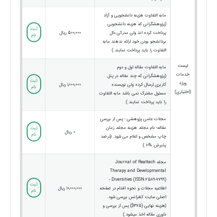
مابه التفاوت هزینه دانشجویی و آزاد
(پژوهشگرانی که هزینه دانشجویی
ثبت
پرداخت کرده اند ولی مدرکی دال
500,000 ریال
نام
بردانشجو بودن خود ارائه ندهند مابه
التفاوت را باید پرداخت نمایند.)
لیست
مابه التفاوت مقاله اول و دوم
خدمات
(پژوهشگرانی که چند مقاله در پنل
ثبت
ویژه
کاربری ارسال کرده ولی نویسنده
1,000,000 ریال
نام
(اختیاری)
مسئول مشترک نمی باشد مابه التفاوت
را باید پرداخت نمایند.)
مجلات علمی پژوهشی - پس از بررسی
مقاله؛ نام مجله، هزینه مجله، زمان
ثبت
0 ریال
نام
چاپ مشخص و اعلام می شود. (درصد
پذیرش: %10 )
مجله Journal of Reattach
Therapy and Developmental
Diversities (ISSN:2589-7799) -
ثبت
اطلاعیه مجلات و نحوه اقدام در صفحه
10,000,000 ریال
نام
اصلی سایت کنفرانس بررسی شود.
(هزینه نهایی (375$) پس از بررسی و
داوری مقاله اخذ میشود.)