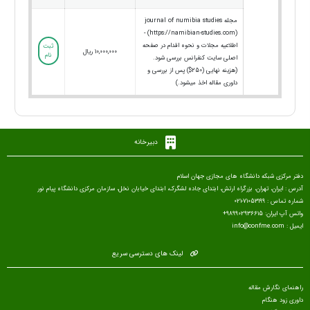
مجله journal of numibia studies
(https://namibian-studies.com) -
اطلاعیه مجلات و نحوه اقدام در صفحه
ثبت
10,000,000 ریال
نام
اصلی سایت کنفرانس بررسی شود.
(هزینه نهایی (250$) پس از بررسی و
داوری مقاله اخذ میشود.)
دبیرخانه
دفتر مرکزی شبکه دانشگاه های مجازی جهان اسلام
آدرس : ایران، تهران، بزرگراه ارتش، ابتدای جاده لشگرک، ابتدای خیابان نخل، سازمان مرکزی دانشگاه پیام نور
شماره تماس : 71053199-021
واتس آپ ایران: 989902936615+
ایمیل : info@confme.com
لینک های دسترسی سریع
راهنمای نگارش مقاله
داوری زود هنگام