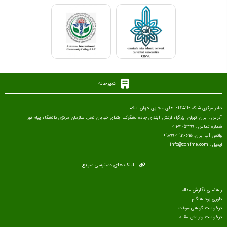
دبیرخانه
دفتر مرکزی شبکه دانشگاه های مجازی جهان اسلام
آدرس : ایران، تهران، بزرگراه ارتش، ابتدای جاده لشگرک، ابتدای خیابان نخل، سازمان مرکزی دانشگاه پیام نور
شماره تماس : 71053199-021
واتس آپ ایران: 989902936615+
ایمیل : info@confme.com
لینک های دسترسی سریع
راهنمای نگارش مقاله
داوری زود هنگام
درخواست گواهی موقت
درخواست ویرایش مقاله