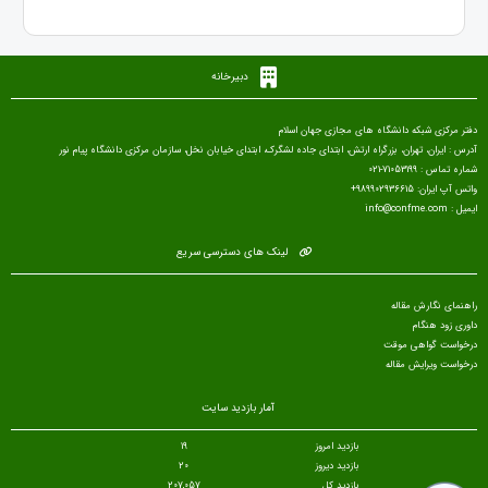
دبیرخانه
دفتر مرکزی شبکه دانشگاه های مجازی جهان اسلام
آدرس : ایران، تهران، بزرگراه ارتش، ابتدای جاده لشگرک، ابتدای خیابان نخل، سازمان مرکزی دانشگاه پیام نور
شماره تماس : 71053199-021
واتس آپ ایران: 989902936615+
ایمیل : info@confme.com
لینک های دسترسی سریع
راهنمای نگارش مقاله
داوری زود هنگام
درخواست گواهی موقت
درخواست ویرایش مقاله
آمار بازدید سایت
بازدید امروز
19
بازدید دیروز
20
بازدید کل
207,057